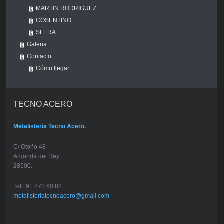
MARTIN RODRIGUEZ
COSENTINO
SFERA
Galeria
Contacto
Cómo llegar
TECNO ACERO
Metalistería Tecno Acero.
C/ Otoño 48
Arganda del Rey
28500.
Telf. 91 870 60 82
metalisteriatecnoacero@gmail.com